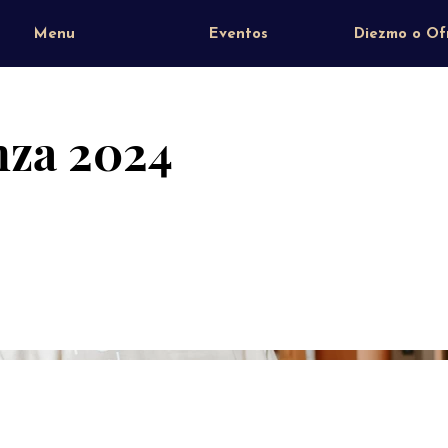
Menu
Eventos
Diezmo o Of
nza 2024